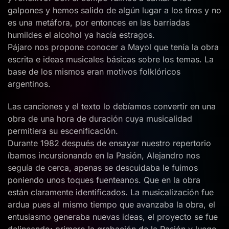
galpones y hemos salido de algún lugar a los tiros y no
es una metáfora, por entonces en las barriadas
humildes el alcohol ya hacía estragos.
Pájaro nos propone conocer a Mayol que tenía la obra
escrita e ideas musicales básicas sobre los temas. La
base de los mismos eran motivos folklóricos
argentinos.
Las canciones y el texto lo debíamos convertir en una
obra de una hora de duración cuya musicalidad
permitiera su escenificación.
Durante 1982 después de ensayar nuestro repertorio
íbamos incursionando en la Pasión, Alejandro nos
seguía de cerca, apenas se descuidaba le fuimos
poniendo unos toques fuenteanos. Que en la obra
están claramente identificados. La musicalización fue
ardua pues al mismo tiempo que avanzaba la obra, el
entusiasmo generaba nuevas ideas, el proyecto se fue
delineando: primero la grabación de la Pasión y luego