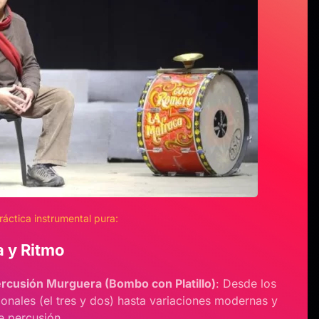
ráctica instrumental pura:
 y Ritmo
ercusión Murguera (Bombo con Platillo)
: Desde los
ionales (el tres y dos) hasta variaciones modernas y
e percusión.