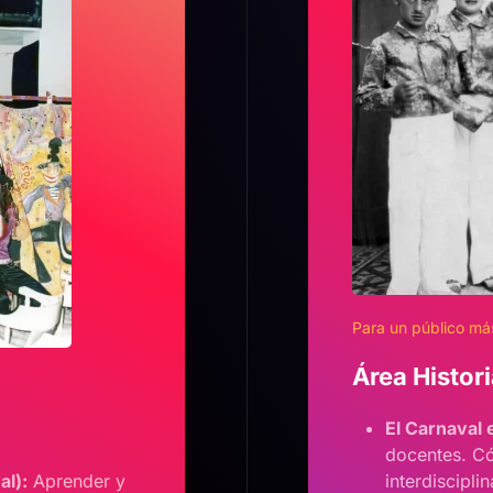
Para un público más
Área Histor
El Carnaval 
docentes. Có
al):
Aprender y
interdisciplin