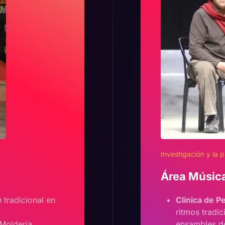
Investigación y la p
Área Música
 tradicional en
Clínica de P
ritmos tradic
Moldería,
ensambles d