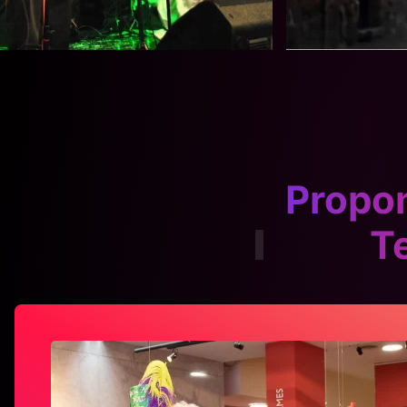
Propon
T